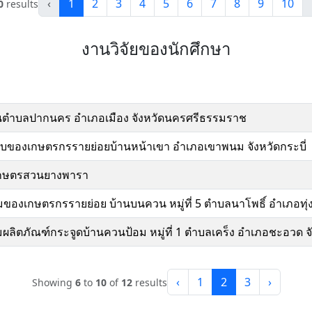
‹
1
2
3
4
5
6
7
8
9
10
0
results
งานวิจัยของนักศึกษา
วนตําบลปากนคร อําเภอเมือง จังหวัดนครศรีธรรมราช
บของเกษตรกรรายย่อยบ้านหน้าเขา อําเภอเขาพนม จังหวัดกระบี่
ลงเกษตรสวนยางพารา
ริมของเกษตรกรรายย่อย บ้านบนควน หมู่ที่ 5 ตำบลนาโพธิ์ อำเภอทุ
่มผลิตภัณฑ์กระจูดบ้านควนป้อม หมู่ที่ 1 ตําบลเคร็ง อําเภอชะอว
‹
1
2
3
›
Showing
6
to
10
of
12
results