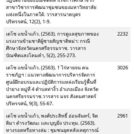
ปฏิบัติงานของบัณฑิตที่สำเร็จการศึกษาจาก
สาขาวิชาการพัฒนาชุมชนของมหาวิทยาลัย
แห่งหนึ่งในภาคใต้. วารสารนาคบุตร
ปริทรรศน์, 12(2), 1-9.
เดโช แขน้ำแก้ว. (2563). การดูแลสุขภาพของ
2232
แรงงานข้ามชาติผู้ชายสัญชาติพม่า: กรณี
ศึกษาจังหวัดนครศรีธรรมราช. วารสาร
บัณฑิตแสงโคมคำ, 5(2), 255-273.
เดโช แขน้ำแก้ว. (2563). 1 ไร่หายจน คน
3026
ราชภัฏฯ : แนวทางพัฒนาการบริหารจัดการ
ศูนย์ฝึกอบรมและปฏิบัติการแหล่งเรียนรู้พื้นที่
ป่ายาง หมู่ที่ 4 ตำบลท่างิ้ว อำเภอเมือง จังหวัด
นครศรีธรรมราช.วารสาร มจร สังคมศาสตร์
ปริทรรศน์, 9(3), 55-67.
เดโช แขน้ำแก้ว, พงศ์ประสิทธิ์ อ่อนจันทร์, จิต
2961
ติมา ดำรงวัฒนะ และบุญยิ่ง ประทุม. (2563).
ทางรอดหรือทางล่ม : ชุมชนยุคหลังเหตุการณ์