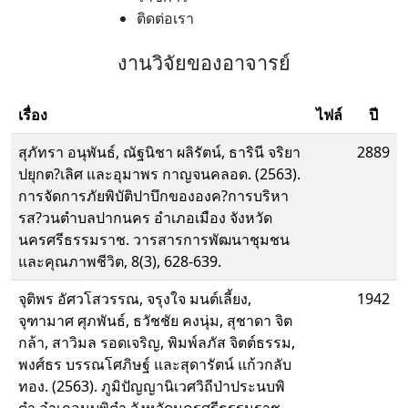
ติดต่อเรา
งานวิจัยของอาจารย์
เรื่อง
ไฟล์
ปี
สุภัทรา อนุพันธ์, ณัฐนิชา ผลิรัตน์, ธารินี จริยา
2889
ปยุกต?เลิศ และอุมาพร กาญจนคลอด. (2563).
การจัดการภัยพิบัติปาบึกขององค?การบริหา
รส?วนตําบลปากนคร อําเภอเมือง จังหวัด
นครศรีธรรมราช. วารสารการพัฒนาชุมชน
และคุณภาพชีวิต, 8(3), 628-639.
จุติพร อัศวโสวรรณ, จรุงใจ มนต์เลี้ยง,
1942
จุฑามาศ ศุภพันธ์, ธวัชชัย คงนุ่ม, สุชาดา จิต
กล้า, สาวิมล รอดเจริญ, พิมพ์ลภัส จิตต์ธรรม,
พงศ์ธร บรรณโศภิษฐ์ และสุดารัตน์ แก้วกลับ
ทอง. (2563). ภูมิปัญญานิเวศวิถีป่าประนบพิ