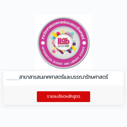
สาขาสารสนเทศศาสตร์และบรรณารักษศาสตร์
รายละเอียดหลักสูตร