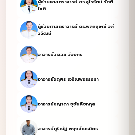
ผู้ช่วยศาสตราจารย์ ดร.จุไรรัตน์ รัตติ
โชติ
ผู้ช่วยศาสตราจารย์ ดร.พลกฤษณ์ วสี
วิวัฒน์
อาจารย์วรเวช ว่องศิริ
อาจารย์จตุพร เจริญพรธรรมา
อาจารย์ชญาดา ชูชัยสิงหกุล
อาจารย์ภูริณัฐ พฤกษ์เนรมิตร