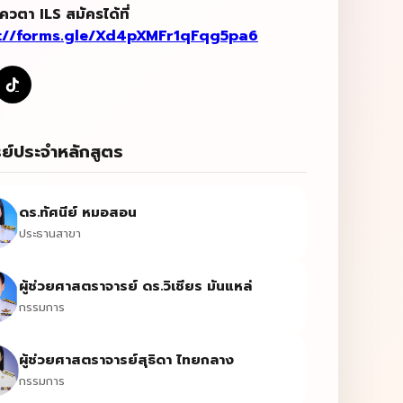
โควตา
ILS
สมัครได้ที่
://forms.gle/Xd4pXMFr1qFqg5pa6
ย์ประจำหลักสูตร
ดร.ทัศนีย์ หมอสอน
ประธานสาขา
ผู้ช่วยศาสตราจารย์ ดร.วิเชียร มันแหล่
กรรมการ
ผู้ช่วยศาสตราจารย์สุธิดา ไทยกลาง
กรรมการ