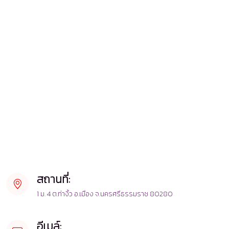
สถานที่:
1 ม. 4 ต.ท่างิ้ว อ.เมือง จ.นครศรีธรรมราช 80280
อีเมล์: