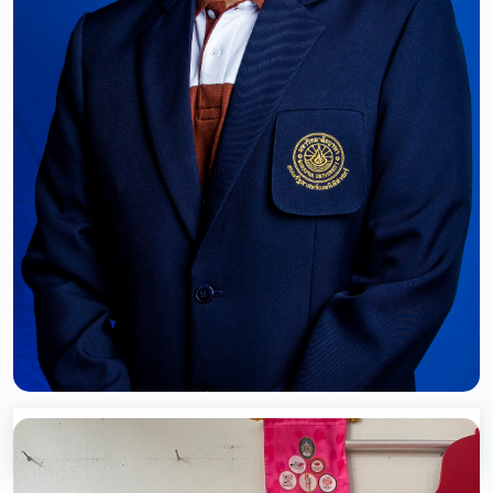
รองศาสตราจารย์ ดร.โอฬาร ถิ่นบางเตียว
กรรมการสภามหาวิทยาลัยผู้ทรงคุณวุฒิ