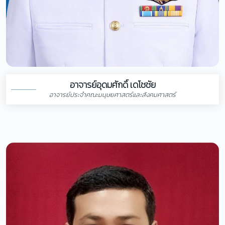
อาจารย์อุดมศักดิ์ เดโชชัย
อาจารย์ประจำคณะมนุษยศาสตร์และสังคมศาสตร์