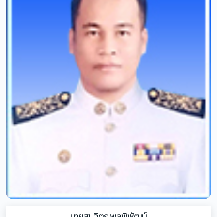
นายสมจิตร พูลพิพัฒน์