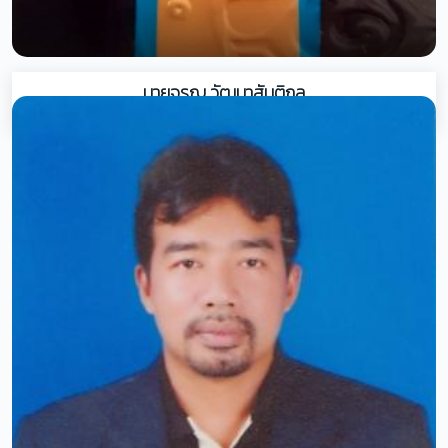
นายจรูญ วัฒนาสันติกุล
อาชีพอิสระ