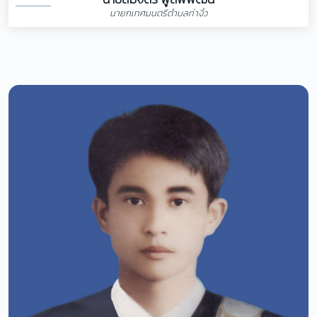
นายกเทศมนตรีตำบลท่างิ้ว