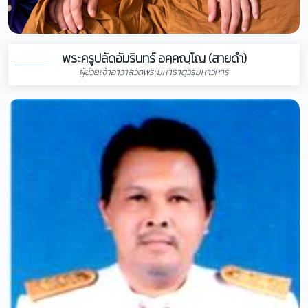
พระครูปลัดอัมรินทร์ อคฺคญฺโญ (สายดำ)
ผู้ช่วยเจ้าอาวาสวัดพระมหาธาตุวรมหาวิหาร