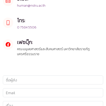
human@nstru.ac.th
โทร:
0 7584 5506
เฟซบุ๊ก:
คณะมนุษยศาสตร์และสังคมศาสตร์ มหาวิทยาลัยราชภัฏ
นครศรีธรรมราช