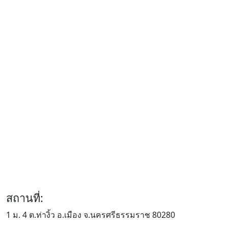
สถานที่:
1 ม. 4 ต.ท่างิ้ว อ.เมือง จ.นครศรีธรรมราช 80280