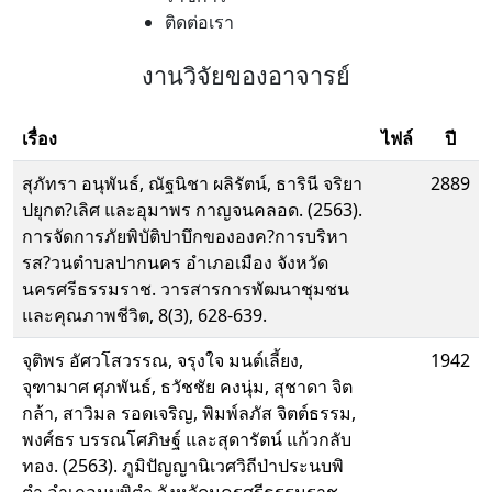
ติดต่อเรา
งานวิจัยของอาจารย์
เรื่อง
ไฟล์
ปี
สุภัทรา อนุพันธ์, ณัฐนิชา ผลิรัตน์, ธารินี จริยา
2889
ปยุกต?เลิศ และอุมาพร กาญจนคลอด. (2563).
การจัดการภัยพิบัติปาบึกขององค?การบริหา
รส?วนตําบลปากนคร อําเภอเมือง จังหวัด
นครศรีธรรมราช. วารสารการพัฒนาชุมชน
และคุณภาพชีวิต, 8(3), 628-639.
จุติพร อัศวโสวรรณ, จรุงใจ มนต์เลี้ยง,
1942
จุฑามาศ ศุภพันธ์, ธวัชชัย คงนุ่ม, สุชาดา จิต
กล้า, สาวิมล รอดเจริญ, พิมพ์ลภัส จิตต์ธรรม,
พงศ์ธร บรรณโศภิษฐ์ และสุดารัตน์ แก้วกลับ
ทอง. (2563). ภูมิปัญญานิเวศวิถีป่าประนบพิ