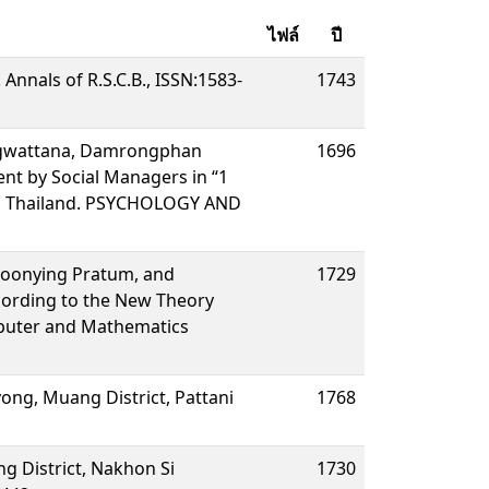
ไฟล์
ปี
nnals of R.S.C.B., ISSN:1583-
1743
ngwattana, Damrongphan
1696
nt by Social Managers in “1
rces Thailand. PSYCHOLOGY AND
oonying Pratum, and
1729
ccording to the New Theory
mputer and Mathematics
ong, Muang District, Pattani
1768
g District, Nakhon Si
1730