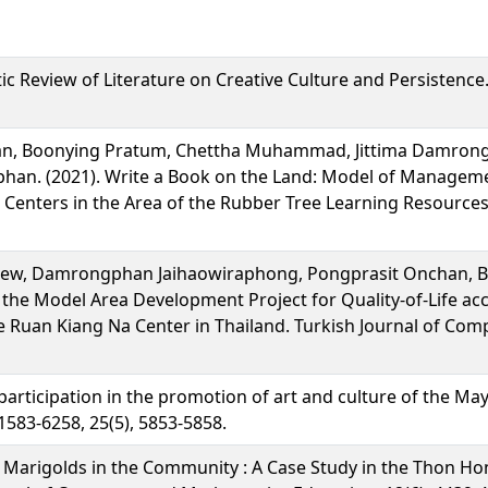
Review of Literature on Creative Culture and Persistence. A
n, Boonying Pratum, Chettha Muhammad, Jittima Damro
han. (2021). Write a Book on the Land: Model of Manageme
t,” Centers in the Area of the Rubber Tree Learning Resou
, Damrongphan Jaihaowiraphong, Pongprasit Onchan, B
 the Model Area Development Project for Quality-of-Life a
e Ruan Kiang Na Center in Thailand. Turkish Journal of Co
rticipation in the promotion of art and culture of the May
:1583-6258, 25(5), 5853-5858.
arigolds in the Community : A Case Study in the Thon Hon