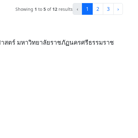
‹
1
2
3
›
Showing
1
to
5
of
12
results
ศาสตร์ มหาวิทยาลัยราชภัฏนครศรีธรรมราช