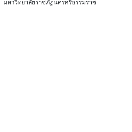
มหาวิทยาลัยราชภัฏนครศรีธรรมราช