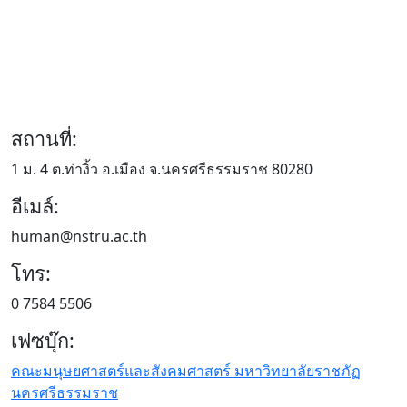
สถานที่:
1 ม. 4 ต.ท่างิ้ว อ.เมือง จ.นครศรีธรรมราช 80280
อีเมล์:
human@nstru.ac.th
โทร:
0 7584 5506
เฟซบุ๊ก:
คณะมนุษยศาสตร์และสังคมศาสตร์ มหาวิทยาลัยราชภัฏ
นครศรีธรรมราช