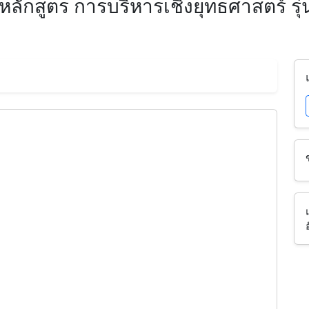
ักสูตร การบริหารเชิงยุทธศาสตร์ รุ่นท