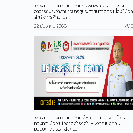
<p>ขอแสดงความยินดีกับดร.พิมพ์ลภัส จิตต์ธรรม
อาจารย์ประจำสาขาวิชารัฐประศาสนศาสตร์ เนื่องในโอ
สำเร็จการศึกษาปร...
22 ธันวาคม 2568
1
<p>ขอแสดงความยินดีกับ ผู้ช่วยศาสตราจารย์ ดร.สุริน
ทองทศ เนื่องในโอกาสดำรงตำแหน่งคณบดีคณะ
มนุษยศาสตร์และสังคม...