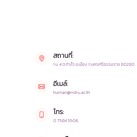
สถานที่:
1 ม. 4 ต.ท่างิ้ว อ.เมือง จ.นครศรีธรรมราช 80280
อีเมล์:
human@nstru.ac.th
โทร:
0 7584 5506