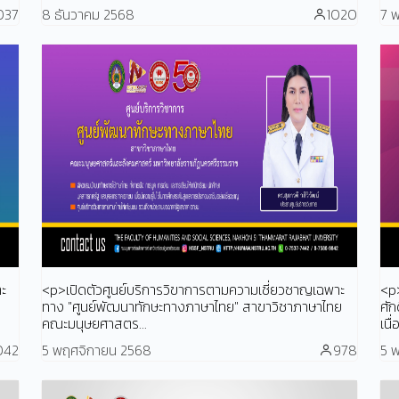
037
8 ธันวาคม 2568
1020
7 
าะ
<p>เปิดตัวศูนย์บริการวิขาการตามความเชี่ยวชาญเฉพาะ
<p
ทาง "ศูนย์พัฒนาทักษะทางภาษาไทย" สาขาวิชาภาษาไทย
ศัก
คณะมนุษยศาสตร...
เนื
042
5 พฤศจิกายน 2568
978
5 