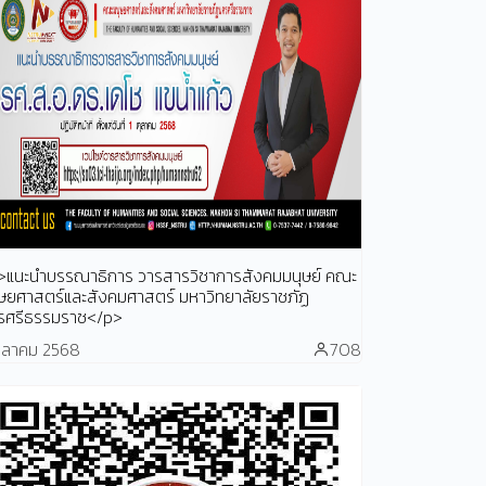
>แนะนำบรรณาธิการ วารสารวิชาการสังคมมนุษย์ คณะ
ุษยศาสตร์และสังคมศาสตร์ มหาวิทยาลัยราชภัฏ
รศรีธรรมราช</p>
ตุลาคม 2568
708