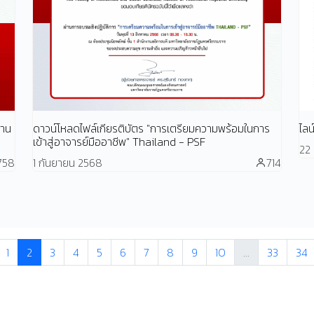
ฐาน
ดาวน์โหลดไฟล์เกียรติบัตร "การเตรียมความพร้อมในการ
ไล
เข้าสู่อาจารย์มืออาชีพ" Thailand - PSF
22
758
1 กันยายน 2568
714
1
2
3
4
5
6
7
8
9
10
...
33
34