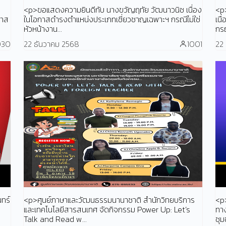
<p>ขอแสดงความยินดีกับ นางขวัญฤทัย วัฒนาวนิช เนื่อง
<p
กาส
ในโอกาสดำรงตำแหน่งประเภทเชี่ยวชาญเฉพาะฯ กรณีไม่ใช่
เน
หัวหน้างาน...
กรณ
030
22 ธันวาคม 2568
1001
22
ทร์
<p>ศูนย์ภาษาและวัฒนธรรมนานาชาติ สำนักวิทยบริการ
<p>
และเทคโนโลยีสารสนเทศ จัดกิจกรรม Power Up: Let’s
ทาง
Talk and Read w...
ชุม