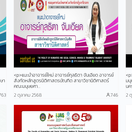
<p>แนะนำอาจารย์ใหม่ อาจารย์กุลธิตา จันเอียด อาจารย์
<p
าษา
สังกัดหลักสูตรนิติศาสตรบัณฑิต สาขาวิชานิติศาสตร์
มน
คณะมนุษยศา...
นค
763
2 ตุลาคม 2568
746
2 