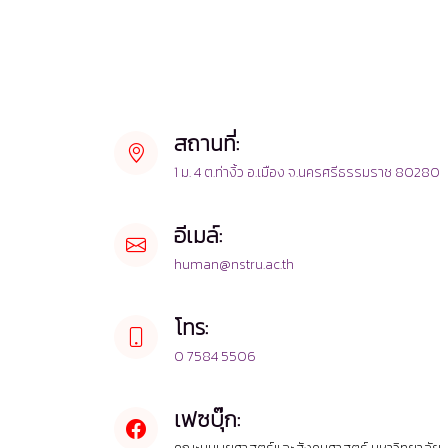
สถานที่:
1 ม. 4 ต.ท่างิ้ว อ.เมือง จ.นครศรีธรรมราช 80280
อีเมล์:
human@nstru.ac.th
โทร:
0 7584 5506
เฟซบุ๊ก: