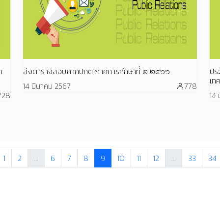
า
ส่งตารางสอบภาคปกติ ภาคการศึกษาที่ ๒ ๒๕๖๖
ปร
เท
14 มีนาคม 2567
778
728
14 
1
2
...
6
7
8
9
10
11
12
...
33
34