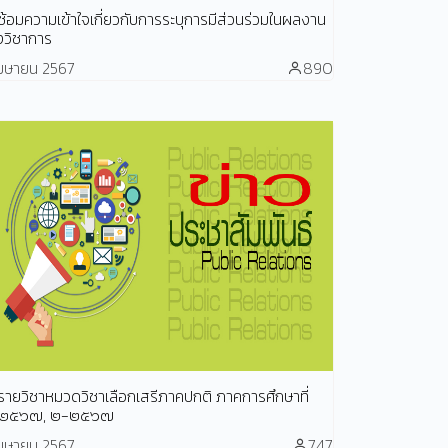
ซ้อมความเข้าใจเกี่ยวกับการระบุการมีส่วนร่วมในผลงาน
งวิชาการ
เมษายน 2567
890
ายวิชาหมวดวิชาเลือกเสรีภาคปกติ ภาคการศึกษาที่
๒๕๖๗, ๒-๒๕๖๗
เมษายน 2567
747