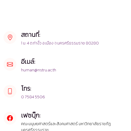
สถานที่:
1 ม. 4 ต.ท่างิ้ว อ.เมือง จ.นครศรีธรรมราช 80280
อีเมล์:
human@nstru.ac.th
โทร:
0 7584 5506
เฟซบุ๊ก:
คณะมนุษยศาสตร์และสังคมศาสตร์ มหาวิทยาลัยราชภัฏ
นครศรีธรรมราช