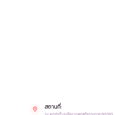
สถานที่:
1 ม. 4 ต.ท่างิ้ว อ.เมือง จ.นครศรีธรรมราช 80280