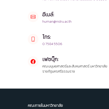
อีเมล์:
human@nstru.ac.th
โทร:
0 7584 5506
เฟซบุ๊ก:
คณะมนุษยศาสตร์และสังคมศาสตร์ มหาวิทยาลัย
ราชภัฏนครศรีธรรมราช
คณะภายในมหาวิทยาลัย