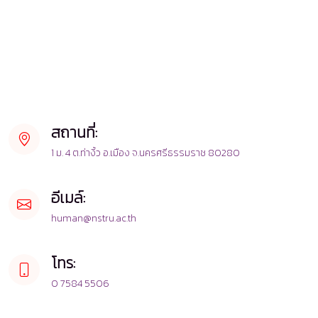
สถานที่:
1 ม. 4 ต.ท่างิ้ว อ.เมือง จ.นครศรีธรรมราช 80280
อีเมล์:
human@nstru.ac.th
โทร:
0 7584 5506