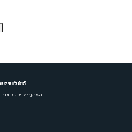
ม
เปลี่ยนเว็บไซต์
มหาวิทยาลัยราชภัฏสงขลา