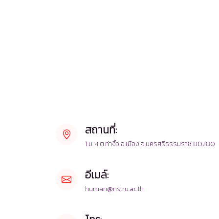
สถานที่:
1 ม. 4 ต.ท่างิ้ว อ.เมือง จ.นครศรีธรรมราช 80280
อีเมล์:
human@nstru.ac.th