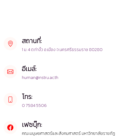
สถานที่:
1 ม. 4 ต.ท่างิ้ว อ.เมือง จ.นครศรีธรรมราช 80280
อีเมล์:
human@nstru.ac.th
โทร:
0 7584 5506
เฟซบุ๊ก:
คณะมนุษยศาสตร์และสังคมศาสตร์ มหาวิทยาลัยราชภัฏ