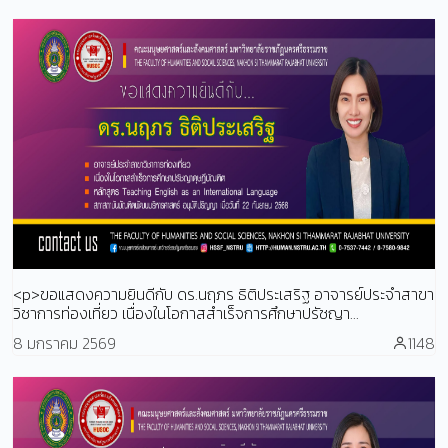
<p>ขอแสดงความยินดีกับ ดร.นฤภร ธิติประเสริฐ อาจารย์ประจำสาขา
วิชาการท่องเที่ยว เนื่องในโอกาสสำเร็จการศึกษาปรัชญา...
8 มกราคม 2569
1148