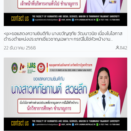
<p>ขอแสดงความยินดีกับ นางขวัญฤทัย วัฒนาวนิช เนื่องในโอกาส
ดำรงตำแหน่งประเภทเชี่ยวชาญเฉพาะฯ กรณีไม่ใช่หัวหน้างาน...
22 ธันวาคม 2568
1142