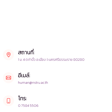
สถานที่:
1 ม. 4 ต.ท่างิ้ว อ.เมือง จ.นครศรีธรรมราช 80280
อีเมล์:
human@nstru.ac.th
โทร:
0 7584 5506