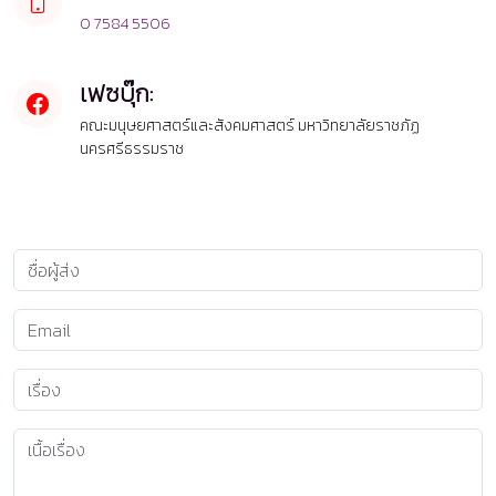
0 7584 5506
เฟซบุ๊ก:
คณะมนุษยศาสตร์และสังคมศาสตร์ มหาวิทยาลัยราชภัฏ
นครศรีธรรมราช