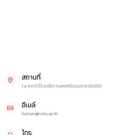
สถานที่:
1 ม. 4 ต.ท่างิ้ว อ.เมือง จ.นครศรีธรรมราช 80280
อีเมล์:
human@nstru.ac.th
โทร: