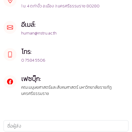
1 ม. 4 ต.ท่างิ้ว อ.เมือง จ.นครศรีธรรมราช 80280
อีเมล์:
human@nstru.ac.th
โทร:
0 7584 5506
เฟซบุ๊ก:
คณะมนุษยศาสตร์และสังคมศาสตร์ มหาวิทยาลัยราชภัฏ
นครศรีธรรมราช