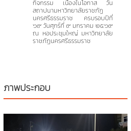
กิจกรรม เนื่องในโอกาส วัน
สถาปนามหาวิทยาลัยราชภัฏ
นครศรีธรรมราช ครบรอบปีที่
๖๙ วันศุกร์ที่ ๙ มกราคม ๒๕๖๙
ณ หอประชุมใหญ่ มหาวิทยาลัย
ราชภัฏนครศรีธรรมราช
ภาพประกอบ