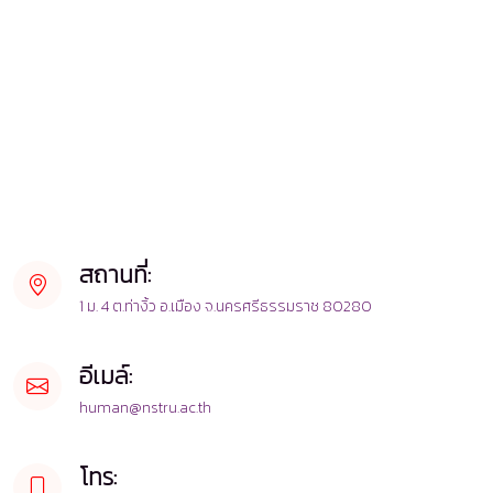
สถานที่:
1 ม. 4 ต.ท่างิ้ว อ.เมือง จ.นครศรีธรรมราช 80280
อีเมล์:
human@nstru.ac.th
โทร: