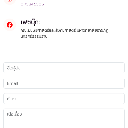
0 7584 5506
เฟซบุ๊ก:
คณะมนุษยศาสตร์และสังคมศาสตร์ มหาวิทยาลัยราชภัฏ
นครศรีธรรมราช