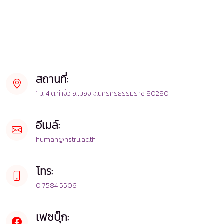
สถานที่:
1 ม. 4 ต.ท่างิ้ว อ.เมือง จ.นครศรีธรรมราช 80280
อีเมล์:
human@nstru.ac.th
โทร:
0 7584 5506
เฟซบุ๊ก: