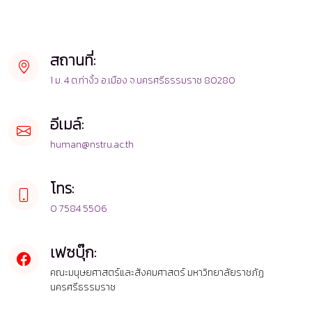
สถานที่:
1 ม. 4 ต.ท่างิ้ว อ.เมือง จ.นครศรีธรรมราช 80280
อีเมล์:
human@nstru.ac.th
โทร:
0 7584 5506
เฟซบุ๊ก:
คณะมนุษยศาสตร์และสังคมศาสตร์ มหาวิทยาลัยราชภัฏ
นครศรีธรรมราช