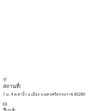
สถานที่:
1 ม. 4 ต.ท่างิ้ว อ.เมือง จ.นครศรีธรรมราช 80280
อีเมล์: