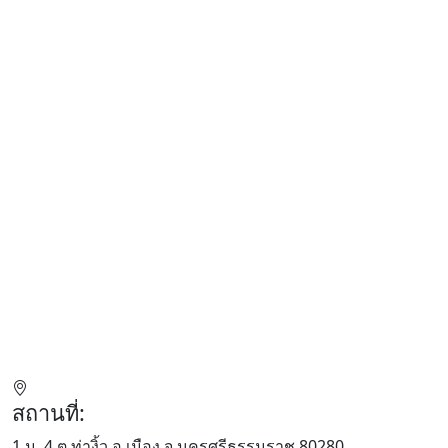
สถานที่:
1 ม. 4 ต.ท่างิ้ว อ.เมือง จ.นครศรีธรรมราช 80280