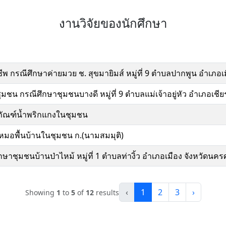
งานวิจัยของนักศึกษา
พ กรณีศึกษาค่ายมวย ช. สุขมายิมส์ หมู่ที่ 9 ตำบลปากพูน อำเภอ
น กรณีศึกษาชุมชนบางดี หมู่ที่ 9 ตำบลแม่เจ้าอยู่หัว อำเภอเช
ัณฑ์น้ำพริกแกงในชุมชน
มอพื้นบ้านในชุมชน ก.(นามสมมุติ)
าชุมชนบ้านป่าไหม้ หมู่ที่ 1 ตำบลท่างิ้ว อำเภอเมือง จังหวัดนค
‹
1
2
3
›
Showing
1
to
5
of
12
results