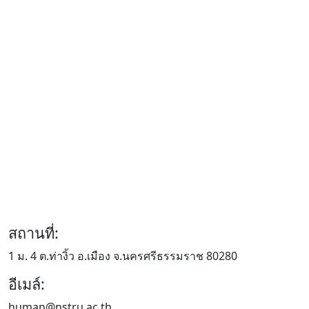
สถานที่:
1 ม. 4 ต.ท่างิ้ว อ.เมือง จ.นครศรีธรรมราช 80280
อีเมล์:
human@nstru.ac.th